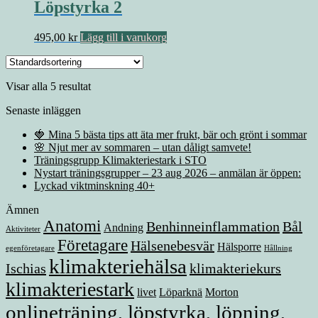
Löpstyrka 2
495,00
kr
Lägg till i varukorg
Visar alla 5 resultat
Senaste inläggen
🍓 Mina 5 bästa tips att äta mer frukt, bär och grönt i sommar
🌸 Njut mer av sommaren – utan dåligt samvete!
Träningsgrupp Klimakteriestark i STO
Nystart träningsgrupper – 23 aug 2026 – anmälan är öppen:
Lyckad viktminskning 40+
Ämnen
Anatomi
Benhinneinflammation
Bål
Andning
Aktiviteter
Företagare
Hälsenebesvär
Hälsporre
egenföretagare
Hållning
klimakteriehälsa
Ischias
klimakteriekurs
klimakteriestark
livet
Löparknä
Morton
onlineträning, löpstyrka, löpning,