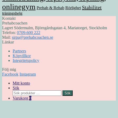
onlinegym
Stabilitet
Prehab & Rehab
Rörlighet
träningshelg
Kontakt
Prehabcoachen
Lagret Södermalm, Björngårdsgatan 4, Mariatorget, Stockholm
Telefon:
0709-600 222
Mail:
sirpa@prehabcoachen.se
Länkar
Partners
Köpvillkor
Integritetspolicy
Följ mig
Facebook
Instagram
Mitt konto
Sök
Sök
Sök
efter:
Varukorg
0