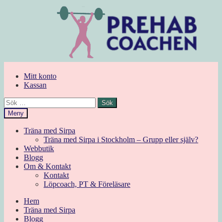
Hoppa
Hoppa
till
till
navigering
innehåll
Mitt konto
Kassan
Sök
efter:
Meny
Träna med Sirpa
Träna med Sirpa i Stockholm – Grupp eller själv?
Webbutik
Blogg
Om & Kontakt
Kontakt
Löpcoach, PT & Föreläsare
Hem
Träna med Sirpa
Blogg