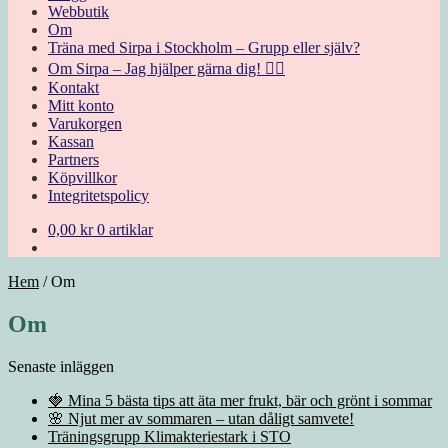
Webbutik
Om
Träna med Sirpa i Stockholm – Grupp eller själv?
Om Sirpa – Jag hjälper gärna dig! 🙋‍♀️
Kontakt
Mitt konto
Varukorgen
Kassan
Partners
Köpvillkor
Integritetspolicy
0,00
kr
0 artiklar
Hem
/
Om
Om
Senaste inläggen
🍓 Mina 5 bästa tips att äta mer frukt, bär och grönt i sommar
🌸 Njut mer av sommaren – utan dåligt samvete!
Träningsgrupp Klimakteriestark i STO