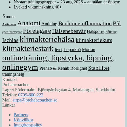
Nystart träningsgrupper – 23 aug 2026 – anmälan är öppen:
Lyckad viktminskning 40+
Ämnen
Anatomi
Benhinneinflammation
Bål
Andning
Aktiviteter
Företagare
Hälsenebesvär
Hälsporre
egenföretagare
Hållning
klimakteriehälsa
Ischias
klimakteriekurs
klimakteriestark
livet
Löparknä
Morton
onlineträning, löpstyrka, löpning,
onlinegym
Stabilitet
Prehab & Rehab
Rörlighet
träningshelg
Kontakt
Prehabcoachen
Lagret Södermalm, Björngårdsgatan 4, Mariatorget, Stockholm
Telefon:
0709-600 222
Mail:
sirpa@prehabcoachen.se
Länkar
Partners
Köpvillkor
Integritetspolicy