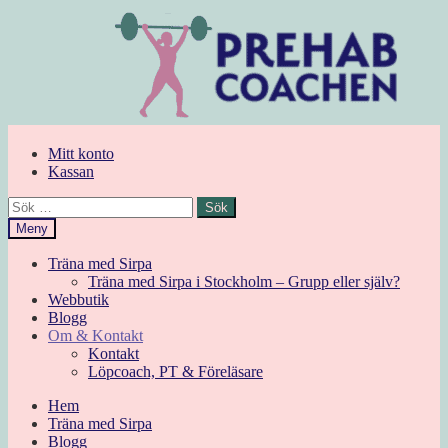
Hoppa
Hoppa
till
till
navigering
innehåll
Mitt konto
Kassan
Sök
efter:
Meny
Träna med Sirpa
Träna med Sirpa i Stockholm – Grupp eller själv?
Webbutik
Blogg
Om & Kontakt
Kontakt
Löpcoach, PT & Föreläsare
Hem
Träna med Sirpa
Blogg