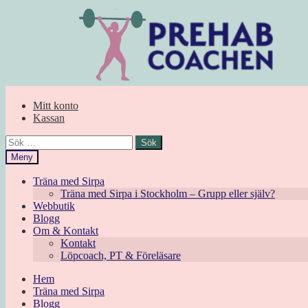
Hoppa
Hoppa
till
till
navigering
innehåll
Mitt konto
Kassan
Sök
efter:
Meny
Träna med Sirpa
Träna med Sirpa i Stockholm – Grupp eller själv?
Webbutik
Blogg
Om & Kontakt
Kontakt
Löpcoach, PT & Föreläsare
Hem
Träna med Sirpa
Blogg