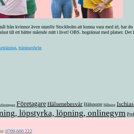
ål från kvinnor även utanför Stockholm att kunna vara med irl, har du 
ust till ett bättre mående mitt i livet! OBS. begränsat med platser. Det
keträning
,
träningshelg
Företagare
Hälsenebesvär
Ischias
Hälsporre
nföretagare
Hållning
ning, löpstyrka, löpning, onlinegym
Pre
on:
0709-600 222