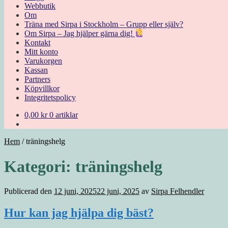
Webbutik
Om
Träna med Sirpa i Stockholm – Grupp eller själv?
Om Sirpa – Jag hjälper gärna dig!
Kontakt
Mitt konto
Varukorgen
Kassan
Partners
Köpvillkor
Integritetspolicy
0,00
kr
0 artiklar
Hem
/
träningshelg
Kategori:
träningshelg
Publicerad den
12 juni, 2025
22 juni, 2025
av
Sirpa Felhendler
Hur kan jag hjälpa dig bäst?