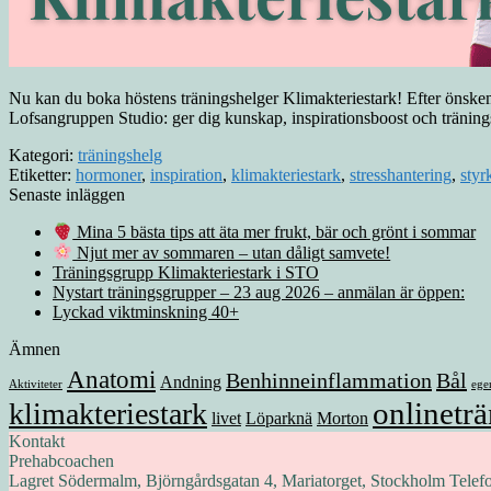
Nu kan du boka höstens träningshelger Klimakteriestark! Efter önskem
Lofsangruppen Studio: ger dig kunskap, inspirationsboost och träningsl
Kategori:
träningshelg
Etiketter:
hormoner
,
inspiration
,
klimakteriestark
,
stresshantering
,
styr
Senaste inläggen
Mina 5 bästa tips att äta mer frukt, bär och grönt i sommar
Njut mer av sommaren – utan dåligt samvete!
Träningsgrupp Klimakteriestark i STO
Nystart träningsgrupper – 23 aug 2026 – anmälan är öppen:
Lyckad viktminskning 40+
Ämnen
Anatomi
Benhinneinflammation
Bål
Andning
Aktiviteter
ege
onlineträ
klimakteriestark
livet
Löparknä
Morton
Kontakt
Prehabcoachen
Lagret Södermalm, Björngårdsgatan 4, Mariatorget, Stockholm Telef