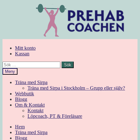
Hoppa
Hoppa
till
till
navigering
innehåll
Mitt konto
Kassan
Sök
efter:
Meny
Träna med Sirpa
Träna med Sirpa i Stockholm – Grupp eller själv?
Webbutik
Blogg
Om & Kontakt
Kontakt
Löpcoach, PT & Föreläsare
Hem
Träna med Sirpa
Blogg