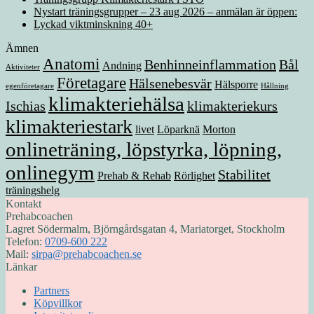
Nystart träningsgrupper – 23 aug 2026 – anmälan är öppen:
Lyckad viktminskning 40+
Ämnen
Anatomi
Benhinneinflammation
Bål
Andning
Aktiviteter
Företagare
Hälsenebesvär
Hälsporre
egenföretagare
Hållning
klimakteriehälsa
Ischias
klimakteriekurs
klimakteriestark
livet
Löparknä
Morton
onlineträning, löpstyrka, löpning,
onlinegym
Stabilitet
Prehab & Rehab
Rörlighet
träningshelg
Kontakt
Prehabcoachen
Lagret Södermalm, Björngårdsgatan 4, Mariatorget, Stockholm
Telefon:
0709-600 222
Mail:
sirpa@prehabcoachen.se
Länkar
Partners
Köpvillkor