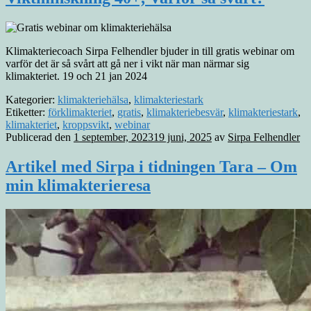
Klimakteriecoach Sirpa Felhendler bjuder in till gratis webinar om
varför det är så svårt att gå ner i vikt när man närmar sig
klimakteriet. 19 och 21 jan 2024
Kategorier:
klimakteriehälsa
,
klimakteriestark
Etiketter:
förklimakteriet
,
gratis
,
klimakteriebesvär
,
klimakteriestark
,
klimakteriet
,
kroppsvikt
,
webinar
Publicerad den
1 september, 2023
19 juni, 2025
av
Sirpa Felhendler
Artikel med Sirpa i tidningen Tara – Om
min klimakterieresa