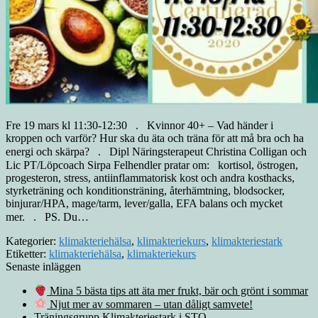
Fre 19 mars kl 11:30-12:30⠀.⠀Kvinnor 40+ – Vad händer i
kroppen och varför? Hur ska du äta och träna för att må bra och ha
energi och skärpa?⠀.⠀Dipl Näringsterapeut Christina Colligan och
Lic PT/Löpcoach Sirpa Felhendler pratar om:⠀kortisol, östrogen,
progesteron, stress, antiinflammatorisk kost och andra kosthacks,
styrketräning och konditionsträning, återhämtning, blodsocker,
binjurar/HPA, mage/tarm, lever/galla, EFA balans och mycket
mer.⠀.⠀PS. Du…
Kategorier:
klimakteriehälsa
,
klimakteriekurs
,
klimakteriestark
Etiketter:
klimakteriehälsa
,
klimakteriekurs
Senaste inläggen
Mina 5 bästa tips att äta mer frukt, bär och grönt i sommar
Njut mer av sommaren – utan dåligt samvete!
Träningsgrupp Klimakteriestark i STO