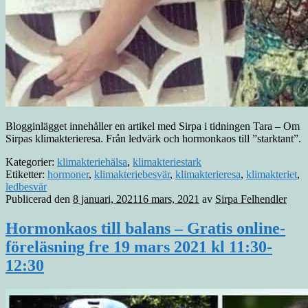
Blogginlägget innehåller en artikel med Sirpa i tidningen Tara – Om
Sirpas klimakterieresa. Från ledvärk och hormonkaos till ”starktant”.
Kategorier:
klimakteriehälsa
,
klimakteriestark
Etiketter:
hormoner
,
klimakteriebesvär
,
klimakterieresa
,
klimakteriet
,
ledbesvär
Publicerad den
8 januari, 2021
16 mars, 2021
av
Sirpa Felhendler
Hormonkaos till balans – Gratis online-
föreläsning fre 19 mars 2021 kl 11:30-
12:30