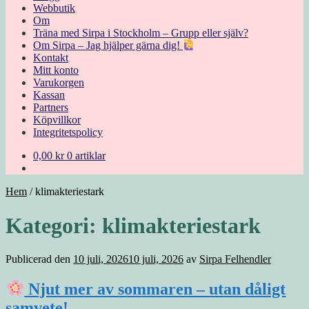
Webbutik
Om
Träna med Sirpa i Stockholm – Grupp eller själv?
Om Sirpa – Jag hjälper gärna dig!
Kontakt
Mitt konto
Varukorgen
Kassan
Partners
Köpvillkor
Integritetspolicy
0,00
kr
0 artiklar
Hem
/
klimakteriestark
Kategori:
klimakteriestark
Publicerad den
10 juli, 2026
10 juli, 2026
av
Sirpa Felhendler
Njut mer av sommaren – utan dåligt
samvete!