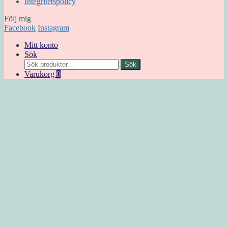
Integritetspolicy
Följ mig
Facebook
Instagram
Mitt konto
Sök
Sök
Sök
efter:
Varukorg
0