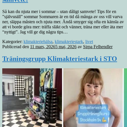
Så kan du njuta mer i sommar – utan dåligt samvete! Tips för en
”självsnäll” sommar Sommaren är en tid då många av oss vill varva
ner, släppa måsten och njuta mer. Ändå smyger sig ofta en känsla av
att vi borde göra mer: träffa släkt och vänner, träna mer eller äta mer
“nyttigt”. Jag vill ge dig några tips…
Kategorier:
klimakteriehälsa
,
klimakteriestark
,
livet
Publicerad den
11 mars, 2026
5 maj, 2026
av
Sirpa Felhendler
Träningsgrupp Klimakteriestark i STO