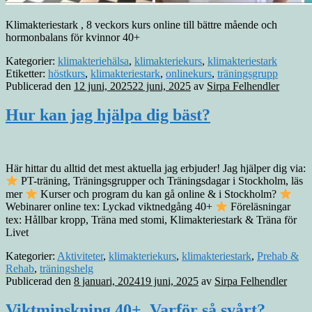
Klimakteriestark , 8 veckors kurs online till bättre mående och
hormonbalans för kvinnor 40+
Kategorier:
klimakteriehälsa
,
klimakteriekurs
,
klimakteriestark
Etiketter:
höstkurs
,
klimakteriestark
,
onlinekurs
,
träningsgrupp
Publicerad den
12 juni, 2025
22 juni, 2025
av
Sirpa Felhendler
Hur kan jag hjälpa dig bäst?
Här hittar du alltid det mest aktuella jag erbjuder! Jag hjälper dig via:
PT-träning, Träningsgrupper och Träningsdagar i Stockholm, läs
mer
Kurser och program du kan gå online & i Stockholm?
Webinarer online tex: Lyckad viktnedgång 40+
Föreläsningar
tex: Hållbar kropp, Träna med stomi, Klimakteriestark & Träna för
Livet
Kategorier:
Aktiviteter
,
klimakteriekurs
,
klimakteriestark
,
Prehab &
Rehab
,
träningshelg
Publicerad den
8 januari, 2024
19 juni, 2025
av
Sirpa Felhendler
Viktminskning 40+, Varför så svårt?