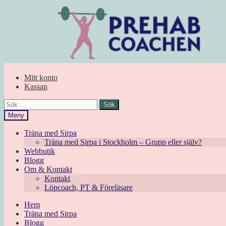
Hoppa
Hoppa
till
till
navigering
innehåll
Mitt konto
Kassan
Sök
efter:
Meny
Träna med Sirpa
Träna med Sirpa i Stockholm – Grupp eller själv?
Webbutik
Blogg
Om & Kontakt
Kontakt
Löpcoach, PT & Föreläsare
Hem
Träna med Sirpa
Blogg