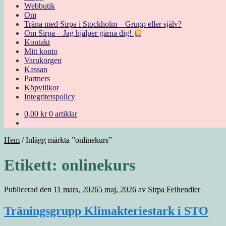
Webbutik
Om
Träna med Sirpa i Stockholm – Grupp eller själv?
Om Sirpa – Jag hjälper gärna dig!
Kontakt
Mitt konto
Varukorgen
Kassan
Partners
Köpvillkor
Integritetspolicy
0,00
kr
0 artiklar
Hem
/
Inlägg märkta ”onlinekurs”
Etikett:
onlinekurs
Publicerad den
11 mars, 2026
5 maj, 2026
av
Sirpa Felhendler
Träningsgrupp Klimakteriestark i STO