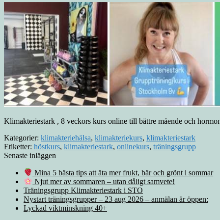
Klimakteriestark , 8 veckors kurs online till bättre mående och horm
Kategorier:
klimakteriehälsa
,
klimakteriekurs
,
klimakteriestark
Etiketter:
höstkurs
,
klimakteriestark
,
onlinekurs
,
träningsgrupp
Senaste inläggen
Mina 5 bästa tips att äta mer frukt, bär och grönt i sommar
Njut mer av sommaren – utan dåligt samvete!
Träningsgrupp Klimakteriestark i STO
Nystart träningsgrupper – 23 aug 2026 – anmälan är öppen:
Lyckad viktminskning 40+