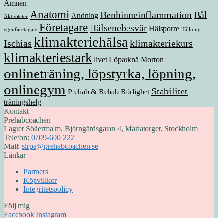
Ämnen
Anatomi
Benhinneinflammation
Bål
Andning
Aktiviteter
Företagare
Hälsenebesvär
Hälsporre
egenföretagare
Hållning
klimakteriehälsa
Ischias
klimakteriekurs
klimakteriestark
livet
Löparknä
Morton
onlineträning, löpstyrka, löpning,
onlinegym
Stabilitet
Prehab & Rehab
Rörlighet
träningshelg
Kontakt
Prehabcoachen
Lagret Södermalm, Björngårdsgatan 4, Mariatorget, Stockholm
Telefon:
0709-600 222
Mail:
sirpa@prehabcoachen.se
Länkar
Partners
Köpvillkor
Integritetspolicy
Följ mig
Facebook
Instagram