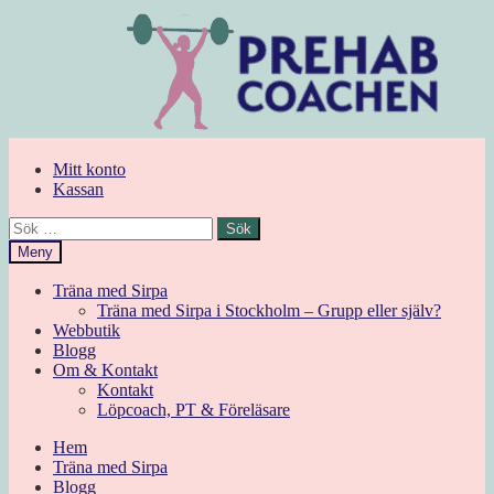
Hoppa
Hoppa
till
till
navigering
innehåll
Mitt konto
Kassan
Sök
efter:
Meny
Träna med Sirpa
Träna med Sirpa i Stockholm – Grupp eller själv?
Webbutik
Blogg
Om & Kontakt
Kontakt
Löpcoach, PT & Föreläsare
Hem
Träna med Sirpa
Blogg