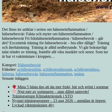
Det finns tre artiklar i serien om hälseneinflammation /
hälsenebesvär: Fakta och myter om hälseneinflammation /
hälsenebesvär Fri frånhälseneinflammation / hälsenebesvär – går
det? Excentrisk träning för hälsenebesvär – bra eller dåligt? Träning
och återhämtning Träning är alltid nedbrytande. Vi går bokstavligt
talat sönder av träning, framför allt våra muskler och senor. Som tur
är har vi vaktmästare i kroppen…
Kategori:
Hälsenebesvär
Etiketter:
achillestendinit
,
achillestendinopati
,
achillestendinos
,
hälsena
,
hälsenebesvär
,
hälseneinflammation
,
smärta
Senaste inläggen
Mina 5 bästa tips att äta mer frukt, bär och grönt i sommar
Njut mer av sommaren – utan dåligt samvete!
Träningsgrupp Klimakteriestark i STO
Nystart träningsgrupper – 23 aug 2026 – anmälan är öppen:
Lyckad viktminskning 40+