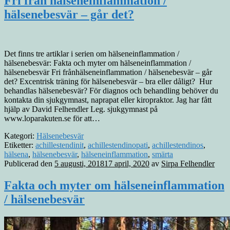
Fri från hälseneinflammation /
hälsenebesvär – går det?
Det finns tre artiklar i serien om hälseneinflammation /
hälsenebesvär: Fakta och myter om hälseneinflammation /
hälsenebesvär Fri frånhälseneinflammation / hälsenebesvär – går
det? Excentrisk träning för hälsenebesvär – bra eller dåligt? Hur
behandlas hälsenebesvär? För diagnos och behandling behöver du
kontakta din sjukgymnast, naprapat eller kiropraktor. Jag har fått
hjälp av David Felhendler Leg. sjukgymnast på
www.loparakuten.se för att…
Kategori:
Hälsenebesvär
Etiketter:
achillestendinit
,
achillestendinopati
,
achillestendinos
,
hälsena
,
hälsenebesvär
,
hälseneinflammation
,
smärta
Publicerad den
5 augusti, 2018
17 april, 2020
av
Sirpa Felhendler
Fakta och myter om hälseneinflammation
/ hälsenebesvär