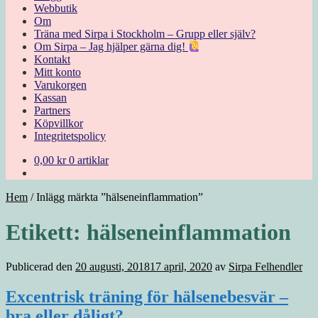
Webbutik
Om
Träna med Sirpa i Stockholm – Grupp eller själv?
Om Sirpa – Jag hjälper gärna dig!
Kontakt
Mitt konto
Varukorgen
Kassan
Partners
Köpvillkor
Integritetspolicy
0,00
kr
0 artiklar
Hem
/
Inlägg märkta ”hälseneinflammation”
Etikett:
hälseneinflammation
Publicerad den
20 augusti, 2018
17 april, 2020
av
Sirpa Felhendler
Excentrisk träning för hälsenebesvär –
bra eller dåligt?