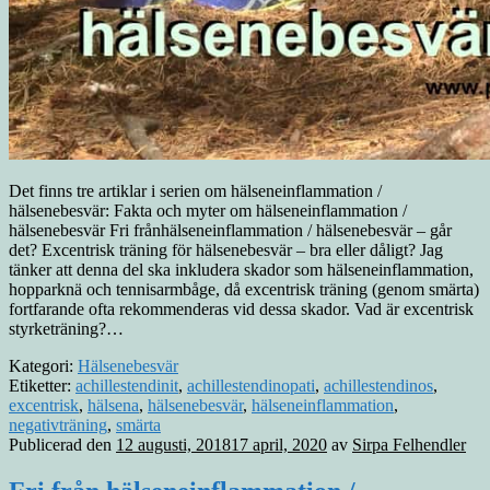
Det finns tre artiklar i serien om hälseneinflammation /
hälsenebesvär: Fakta och myter om hälseneinflammation /
hälsenebesvär Fri frånhälseneinflammation / hälsenebesvär – går
det? Excentrisk träning för hälsenebesvär – bra eller dåligt? Jag
tänker att denna del ska inkludera skador som hälseneinflammation,
hopparknä och tennisarmbåge, då excentrisk träning (genom smärta)
fortfarande ofta rekommenderas vid dessa skador. Vad är excentrisk
styrketräning?…
Kategori:
Hälsenebesvär
Etiketter:
achillestendinit
,
achillestendinopati
,
achillestendinos
,
excentrisk
,
hälsena
,
hälsenebesvär
,
hälseneinflammation
,
negativträning
,
smärta
Publicerad den
12 augusti, 2018
17 april, 2020
av
Sirpa Felhendler